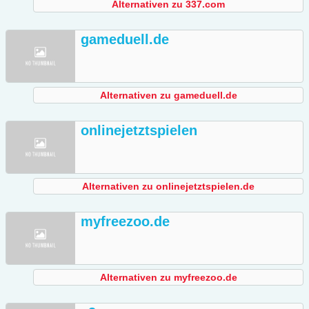
Alternativen zu 337.com
gameduell.de
Alternativen zu gameduell.de
onlinejetztspielen
Alternativen zu onlinejetztspielen.de
myfreezoo.de
Alternativen zu myfreezoo.de