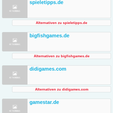
spieletipps.de
Alternativen zu spieletipps.de
bigfishgames.de
Alternativen zu bigfishgames.de
didigames.com
Alternativen zu didigames.com
gamestar.de