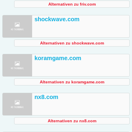
Alternativen zu friv.com
shockwave.com
Alternativen zu shockwave.com
koramgame.com
Alternativen zu koramgame.com
nx8.com
Alternativen zu nx8.com