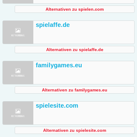
Alternativen zu spielen.com
spielaffe.de
Alternativen zu spielaffe.de
familygames.eu
Alternativen zu familygames.eu
spielesite.com
Alternativen zu spielesite.com