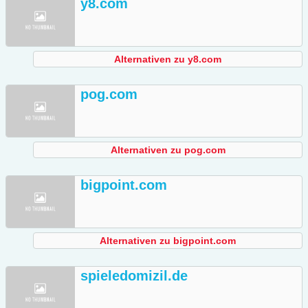
y8.com
Alternativen zu y8.com
pog.com
Alternativen zu pog.com
bigpoint.com
Alternativen zu bigpoint.com
spieledomizil.de