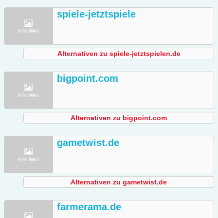
spiele-jetztspiele
Alternativen zu spiele-jetztspielen.de
bigpoint.com
Alternativen zu bigpoint.com
gametwist.de
Alternativen zu gametwist.de
farmerama.de