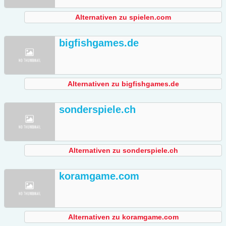
Alternativen zu spielen.com
bigfishgames.de
Alternativen zu bigfishgames.de
sonderspiele.ch
Alternativen zu sonderspiele.ch
koramgame.com
Alternativen zu koramgame.com