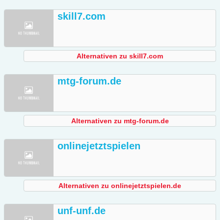
skill7.com
Alternativen zu skill7.com
mtg-forum.de
Alternativen zu mtg-forum.de
onlinejetztspielen
Alternativen zu onlinejetztspielen.de
unf-unf.de