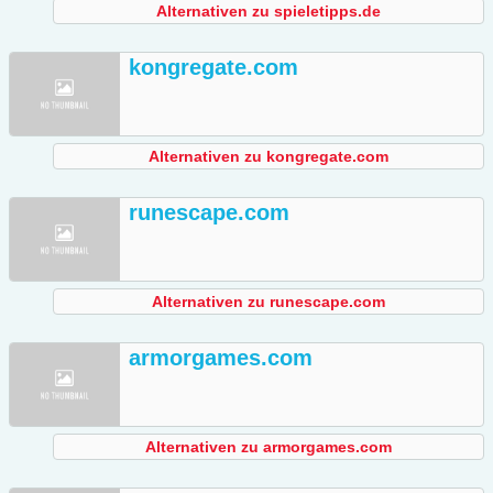
Alternativen zu spieletipps.de
kongregate.com
Alternativen zu kongregate.com
runescape.com
Alternativen zu runescape.com
armorgames.com
Alternativen zu armorgames.com