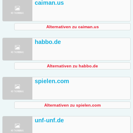
caiman.us
Alternativen zu caiman.us
habbo.de
Alternativen zu habbo.de
spielen.com
Alternativen zu spielen.com
unf-unf.de