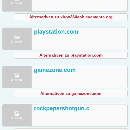
Alternativen zu xbox360achievements.org
playstation.com
Alternativen zu playstation.com
gamezone.com
Alternativen zu gamezone.com
rockpapershotgun.c