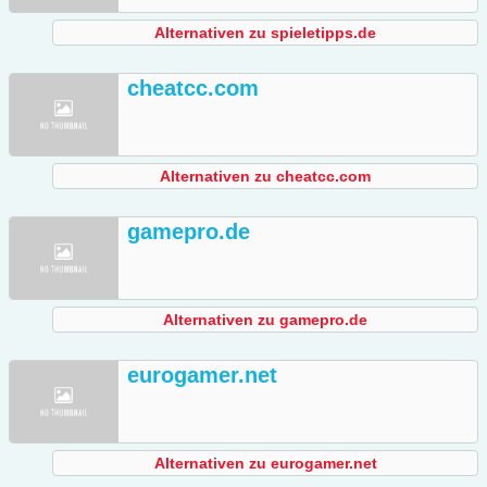
Alternativen zu spieletipps.de
cheatcc.com
Alternativen zu cheatcc.com
gamepro.de
Alternativen zu gamepro.de
eurogamer.net
Alternativen zu eurogamer.net