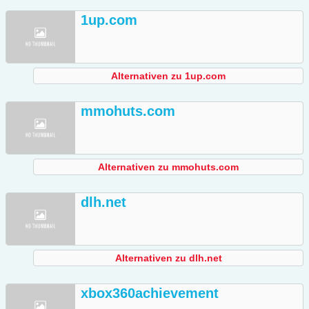
1up.com
Alternativen zu 1up.com
mmohuts.com
Alternativen zu mmohuts.com
dlh.net
Alternativen zu dlh.net
xbox360achievement