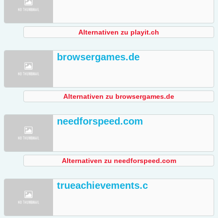
Alternativen zu playit.ch
browsergames.de
Alternativen zu browsergames.de
needforspeed.com
Alternativen zu needforspeed.com
trueachievements.c