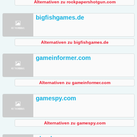
Alternativen zu rockpapershotgun.com
bigfishgames.de
Alternativen zu bigfishgames.de
gameinformer.com
Alternativen zu gameinformer.com
gamespy.com
Alternativen zu gamespy.com