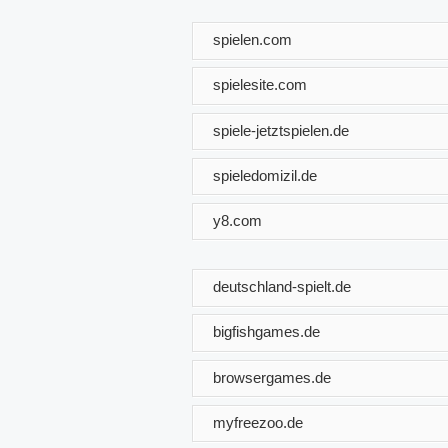
spielen.com
spielesite.com
spiele-jetztspielen.de
spieledomizil.de
y8.com
deutschland-spielt.de
bigfishgames.de
browsergames.de
myfreezoo.de