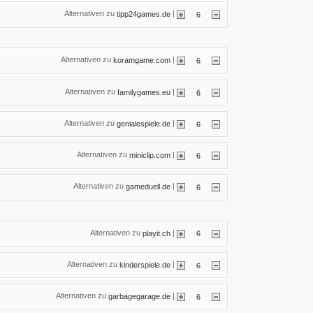
Alternativen zu
|
tipp24games.de
6
Alternativen zu
|
koramgame.com
6
Alternativen zu
|
familygames.eu
6
Alternativen zu
|
genialespiele.de
6
Alternativen zu
|
miniclip.com
6
Alternativen zu
|
gameduell.de
6
Alternativen zu
|
playit.ch
6
Alternativen zu
|
kinderspiele.de
6
Alternativen zu
|
garbagegarage.de
6