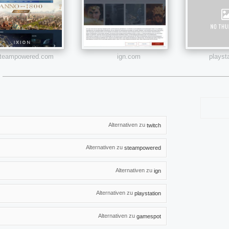
teampowered.com
ign.com
playst
Alternativen zu
twitch
Alternativen zu
steampowered
Alternativen zu
ign
Alternativen zu
playstation
Alternativen zu
gamespot