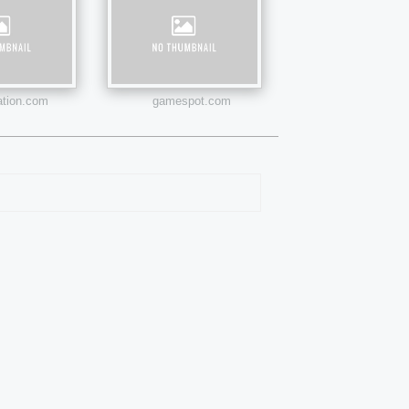
ation.com
gamespot.com