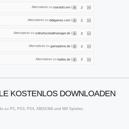
Alternativen zu
|
stardoll.com
2
Alternativen zu
|
didigames.com
2
Alternativen zu
|
onlinefussballmanager.de
2
Alternativen zu
|
gameplorer.de
2
Alternativen zu
|
habbo.de
2
IELE KOSTENLOS DOWNLOADEN
ds zu PC, PS3, PS4, XBOX360 und WII Spielen.