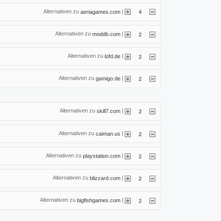
Alternativen zu
|
aeriagames.com
4
Alternativen zu
|
moddb.com
2
Alternativen zu
|
lofd.de
2
Alternativen zu
|
gamigo.de
2
Alternativen zu
|
skill7.com
2
Alternativen zu
|
caiman.us
2
Alternativen zu
|
playstation.com
2
Alternativen zu
|
blizzard.com
2
Alternativen zu
|
bigfishgames.com
2