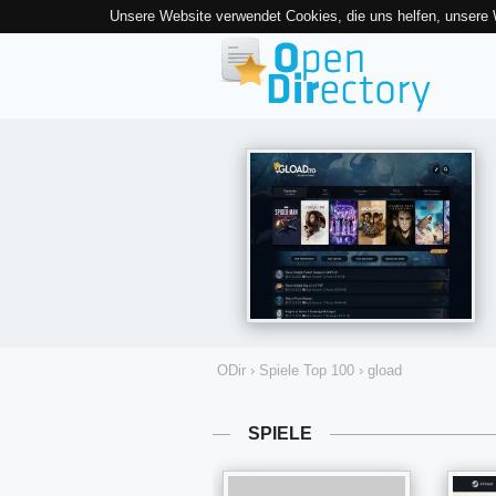
Unsere Website verwendet Cookies, die uns helfen, unsere
ODir
›
Spiele Top 100
›
gload
SPIELE