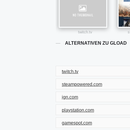
twitch.tv
s
ALTERNATIVEN ZU GLOAD
twitch.tv
steampowered.com
ign.com
playstation.com
gamespot.com