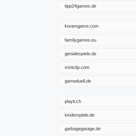
tipp24games.de
koramgame.com
familygames.eu
genialespiele.de
miniclip.com
gameduell.de
playit.ch
kinderspiele.de
garbagegarage.de