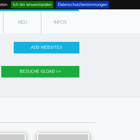
eten.
Ich bin einverstanden
Datenschutzbestimmungen
NEU
INFOS