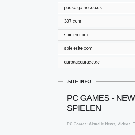
pocketgamer.co.uk
337.com
spielen.com
spielesite.com
garbagegarage.de
SITE INFO
PC GAMES - NEW
SPIELEN
PC Games: Aktuelle News, Videos, T