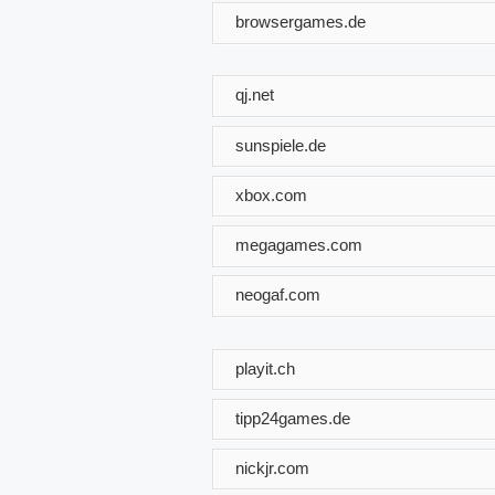
browsergames.de
qj.net
sunspiele.de
xbox.com
megagames.com
neogaf.com
playit.ch
tipp24games.de
nickjr.com