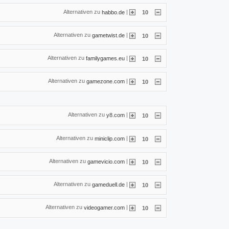
Alternativen zu
|
habbo.de
10
Alternativen zu
|
gametwist.de
10
Alternativen zu
|
familygames.eu
10
Alternativen zu
|
gamezone.com
10
Alternativen zu
|
y8.com
10
Alternativen zu
|
miniclip.com
10
Alternativen zu
|
gamevicio.com
10
Alternativen zu
|
gameduell.de
10
Alternativen zu
|
videogamer.com
10