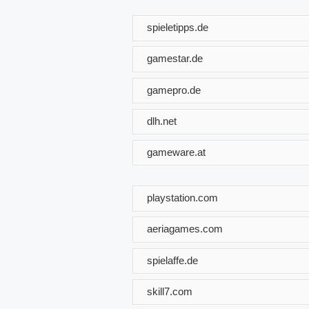
spieletipps.de
gamestar.de
gamepro.de
dlh.net
gameware.at
playstation.com
aeriagames.com
spielaffe.de
skill7.com