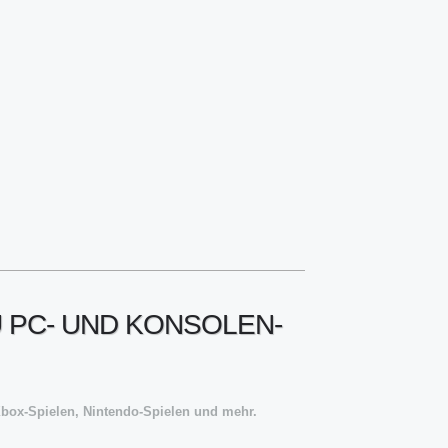
U PC- UND KONSOLEN-
Xbox-Spielen, Nintendo-Spielen und mehr.