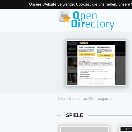
Unsere Website verwendet Cookies, die uns helfen, unsere
ODir
›
Spiele Top 100
›
pcgames
SPIELE