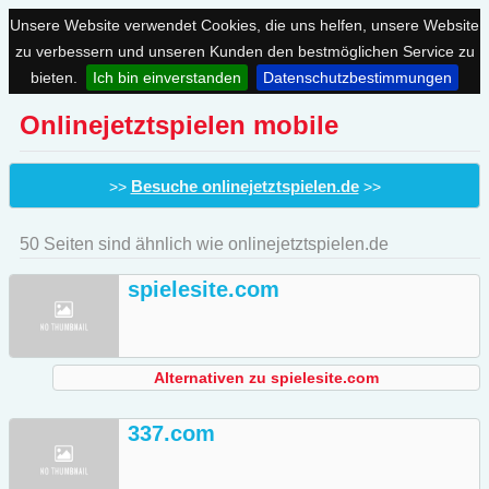
Unsere Website verwendet Cookies, die uns helfen, unsere Website
zu verbessern und unseren Kunden den bestmöglichen Service zu
bieten.
Ich bin einverstanden
Datenschutzbestimmungen
Onlinejetztspielen mobile
Besuche onlinejetztspielen.de
>>
>>
50 Seiten sind ähnlich wie onlinejetztspielen.de
spielesite.com
Alternativen zu spielesite.com
337.com