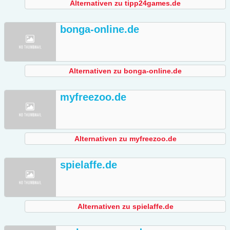
Alternativen zu tipp24games.de
bonga-online.de
Alternativen zu bonga-online.de
myfreezoo.de
Alternativen zu myfreezoo.de
spielaffe.de
Alternativen zu spielaffe.de