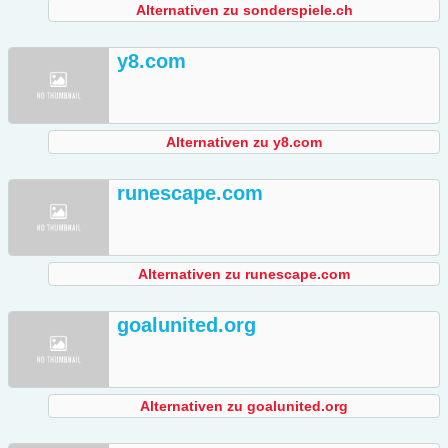
Alternativen zu sonderspiele.ch
y8.com
Alternativen zu y8.com
runescape.com
Alternativen zu runescape.com
goalunited.org
Alternativen zu goalunited.org