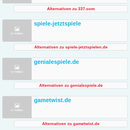
Alternativen zu 337.com
spiele-jetztspiele
Alternativen zu spiele-jetztspielen.de
genialespiele.de
Alternativen zu genialespiele.de
gametwist.de
Alternativen zu gametwist.de