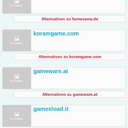
Alternativen zu farmerama.de
koramgame.com
Alternativen zu koramgame.com
gameware.at
Alternativen zu gameware.at
gamesload.it