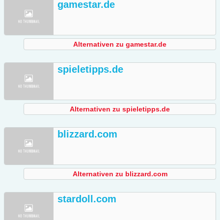
gamestar.de
Alternativen zu gamestar.de
spieletipps.de
Alternativen zu spieletipps.de
blizzard.com
Alternativen zu blizzard.com
stardoll.com