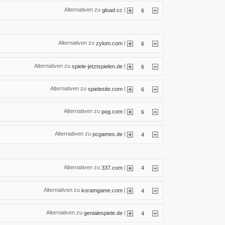
Alternativen zu
|
gload.cc
6
Alternativen zu
|
zylom.com
6
Alternativen zu
|
spiele-jetztspielen.de
6
Alternativen zu
|
spielesite.com
6
Alternativen zu
|
pog.com
6
Alternativen zu
|
pcgames.de
4
Alternativen zu
|
337.com
4
Alternativen zu
|
koramgame.com
4
Alternativen zu
|
genialespiele.de
4