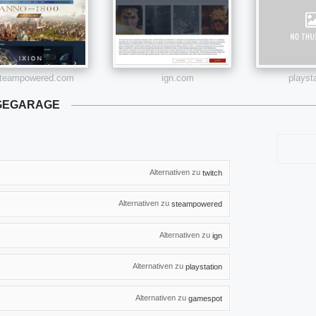
teampowered.com
ign.com
playst
GEGARAGE
Alternativen zu
twitch
Alternativen zu
steampowered
Alternativen zu
ign
Alternativen zu
playstation
Alternativen zu
gamespot