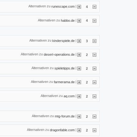
Alternativen zu
|
runescape.com
4
Alternativen zu
|
habbo.de
4
Alternativen zu
|
kinderspiele.de
3
Alternativen zu
|
desert-operations.de
2
Alternativen zu
|
spieletipps.de
2
Alternativen zu
|
farmerama.de
2
Alternativen zu
|
aq.com
2
Alternativen zu
|
mtg-forum.de
2
Alternativen zu
|
dragonfable.com
2