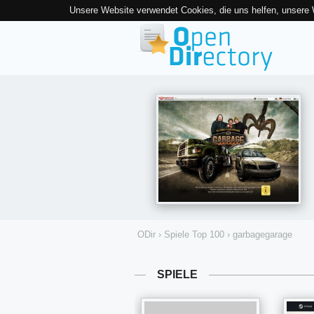
Unsere Website verwendet Cookies, die uns helfen, unsere
ODir
›
Spiele Top 100
›
garbagegarage
SPIELE