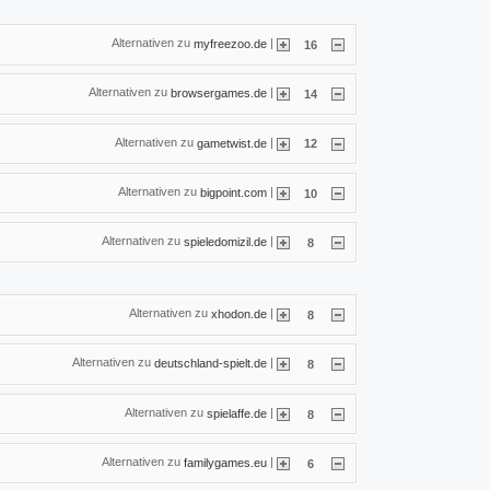
Alternativen zu
|
myfreezoo.de
16
Alternativen zu
|
browsergames.de
14
Alternativen zu
|
gametwist.de
12
Alternativen zu
|
bigpoint.com
10
Alternativen zu
|
spieledomizil.de
8
Alternativen zu
|
xhodon.de
8
Alternativen zu
|
deutschland-spielt.de
8
Alternativen zu
|
spielaffe.de
8
Alternativen zu
|
familygames.eu
6