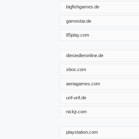
bigfishgames.de
gamestar.de
85play.com
diesiedleronline.de
xbox.com
aeriagames.com
unf-unf.de
nickjr.com
playstation.com