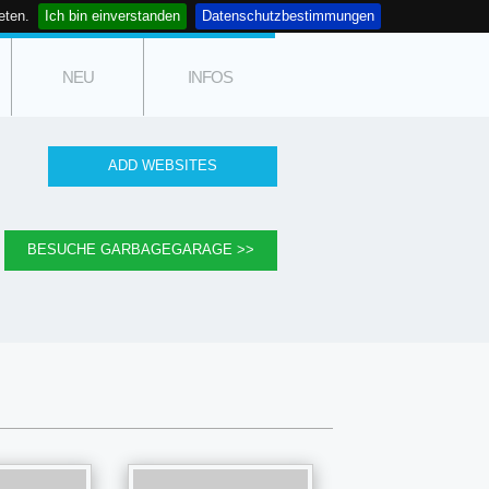
eten.
Ich bin einverstanden
Datenschutzbestimmungen
NEU
INFOS