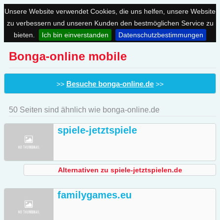
Unsere Website verwendet Cookies, die uns helfen, unsere Website
zu verbessern und unseren Kunden den bestmöglichen Service zu
bieten.
Ich bin einverstanden
Datenschutzbestimmungen
Bonga-online mobile
Besuche bonga-online.de
>>
>>
50 Seiten sind ähnlich wie bonga-online.de
spiele-jetztspiele
Alternativen zu spiele-jetztspielen.de
familygames.eu