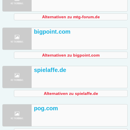
Alternativen zu mtg-forum.de
bigpoint.com
Alternativen zu bigpoint.com
spielaffe.de
Alternativen zu spielaffe.de
pog.com