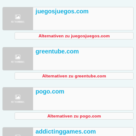
juegosjuegos.com
Alternativen zu juegosjuegos.com
greentube.com
Alternativen zu greentube.com
pogo.com
Alternativen zu pogo.com
addictinggames.com