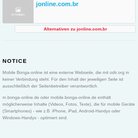
jonline.com.br
Alternativen zu jonline.com.br
NOTICE
Mobile Bonga-online ist eine externe Webseite, die mit odir.org in
keiner Verbindung steht. Für den Inhalt der jeweiligen Seite ist
ausschließlich der Seitenbetreiber verantwortlich.
m.bonga-online.de oder
mobile.bonga-online.de
enthält
möglicherweise Inhalte (Videos, Fotos, Texte), die für mobile Geräte
(Smartphones) - wie z.B. iPhone, iPad, Android-Handys oder
Windows-Handys - optimiert sind.