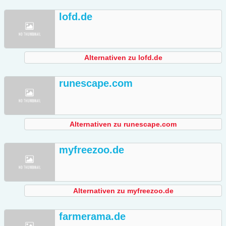
lofd.de
Alternativen zu lofd.de
runescape.com
Alternativen zu runescape.com
myfreezoo.de
Alternativen zu myfreezoo.de
farmerama.de