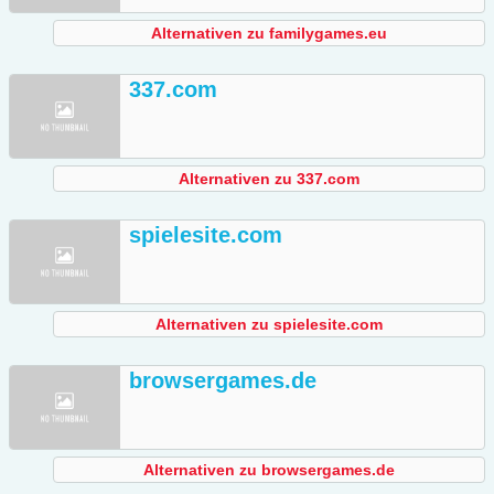
Alternativen zu familygames.eu
337.com
Alternativen zu 337.com
spielesite.com
Alternativen zu spielesite.com
browsergames.de
Alternativen zu browsergames.de