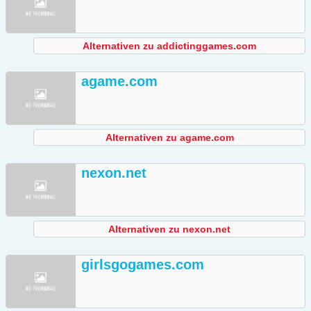
Alternativen zu addictinggames.com
agame.com
Alternativen zu agame.com
nexon.net
Alternativen zu nexon.net
girlsgogames.com