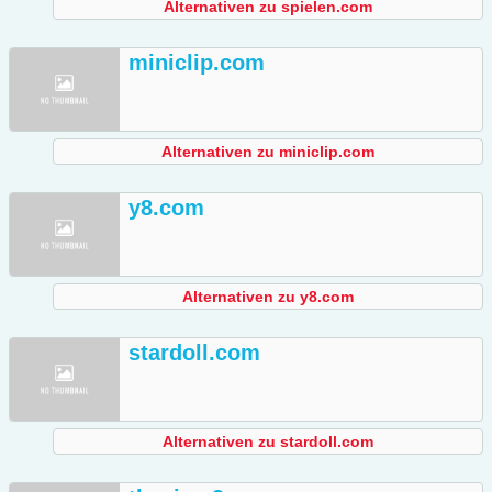
Alternativen zu spielen.com
miniclip.com
Alternativen zu miniclip.com
y8.com
Alternativen zu y8.com
stardoll.com
Alternativen zu stardoll.com