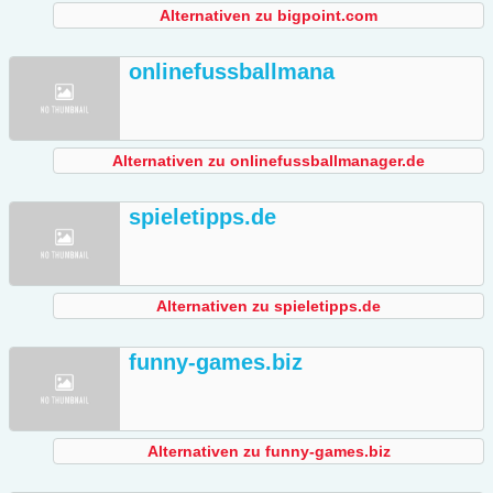
Alternativen zu bigpoint.com
onlinefussballmana
Alternativen zu onlinefussballmanager.de
spieletipps.de
Alternativen zu spieletipps.de
funny-games.biz
Alternativen zu funny-games.biz