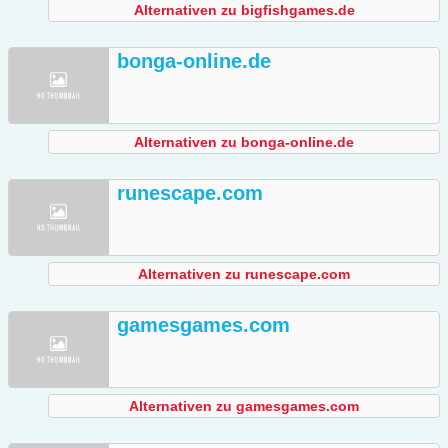
Alternativen zu bigfishgames.de
bonga-online.de
Alternativen zu bonga-online.de
runescape.com
Alternativen zu runescape.com
gamesgames.com
Alternativen zu gamesgames.com