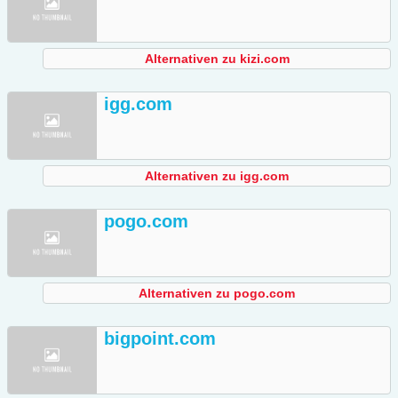
Alternativen zu kizi.com
igg.com
Alternativen zu igg.com
pogo.com
Alternativen zu pogo.com
bigpoint.com