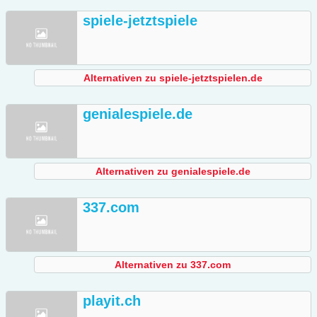
spiele-jetztspiele
Alternativen zu spiele-jetztspielen.de
genialespiele.de
Alternativen zu genialespiele.de
337.com
Alternativen zu 337.com
playit.ch