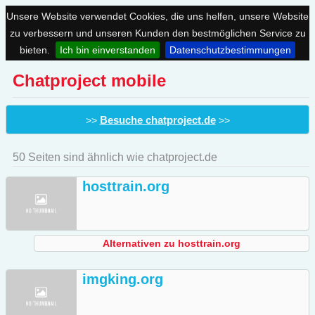
Unsere Website verwendet Cookies, die uns helfen, unsere Website
zu verbessern und unseren Kunden den bestmöglichen Service zu
bieten.
Ich bin einverstanden
Datenschutzbestimmungen
Chatproject mobile
Besuche chatproject.de
>>
>>
50 Seiten sind ähnlich wie chatproject.de
hosttrain.org
Alternativen zu hosttrain.org
imgking.org