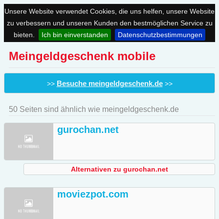
Unsere Website verwendet Cookies, die uns helfen, unsere Website
zu verbessern und unseren Kunden den bestmöglichen Service zu
bieten.
Ich bin einverstanden
Datenschutzbestimmungen
Meingeldgeschenk mobile
Besuche meingeldgeschenk.de
>>
>>
50 Seiten sind ähnlich wie meingeldgeschenk.de
gurochan.net
Alternativen zu gurochan.net
moviezpot.com