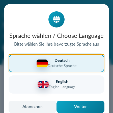
Die Domain
fanswap.de
steht zum Verkauf
Sprache wählen / Choose Language
Bitte wählen Sie Ihre bevorzugte Sprache aus
Premium Domain
Verifizierte Domain
Deutsch
Deutsche Sprache
Jetzt diese Wunschdomain
sichern!
English
Diese Domain könnte schon bald Ihnen gehören!
English Language
Gebot abgeben
oder individuelles Angebot
anfordern
Schnell, sicher und unkompliziert zur eigenen
Abbrechen
Weiter
Domain