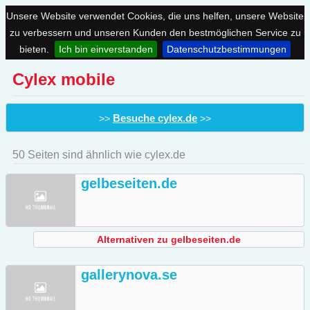
Unsere Website verwendet Cookies, die uns helfen, unsere Website
zu verbessern und unseren Kunden den bestmöglichen Service zu
bieten.
Ich bin einverstanden
Datenschutzbestimmungen
Cylex mobile
Besuche cylex.de
>>
>>
50 Seiten sind ähnlich wie cylex.de
gelbeseiten.de
Alternativen zu gelbeseiten.de
gallerynova.se