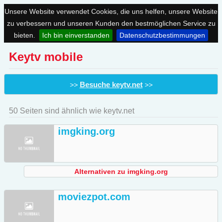
Unsere Website verwendet Cookies, die uns helfen, unsere Website
zu verbessern und unseren Kunden den bestmöglichen Service zu
bieten.
Ich bin einverstanden
Datenschutzbestimmungen
Keytv mobile
Besuche keytv.net
>>
>>
50 Seiten sind ähnlich wie keytv.net
imgking.org
Alternativen zu imgking.org
moviezpot.com