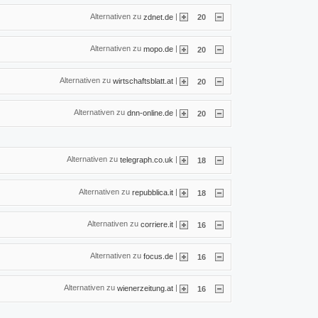
Alternativen zu
|
zdnet.de
20
Alternativen zu
|
mopo.de
20
Alternativen zu
|
wirtschaftsblatt.at
20
Alternativen zu
|
dnn-online.de
20
Alternativen zu
|
telegraph.co.uk
18
Alternativen zu
|
repubblica.it
18
Alternativen zu
|
corriere.it
16
Alternativen zu
|
focus.de
16
Alternativen zu
|
wienerzeitung.at
16