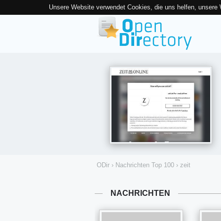
Unsere Website verwendet Cookies, die uns helfen, unsere
ODir
›
Nachrichten Top 100
›
zeit
NACHRICHTEN