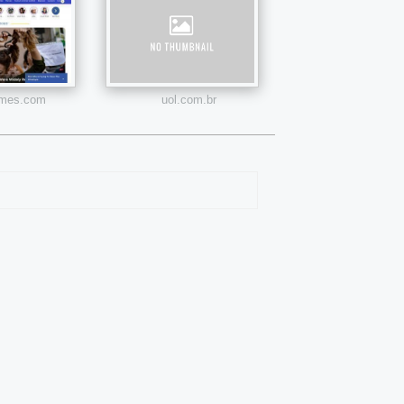
times.com
uol.com.br