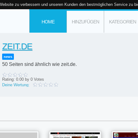
 Website zu verbessern und unseren Kunden den bestmöglichen Service zu bi
HOME
HINZUFÜGEN
KATEGORIEN
ZEIT.DE
news
50 Seiten sind ähnlich wie zeit.de.
Rating:
0.00
by
0
Votes
Deine Wertung: