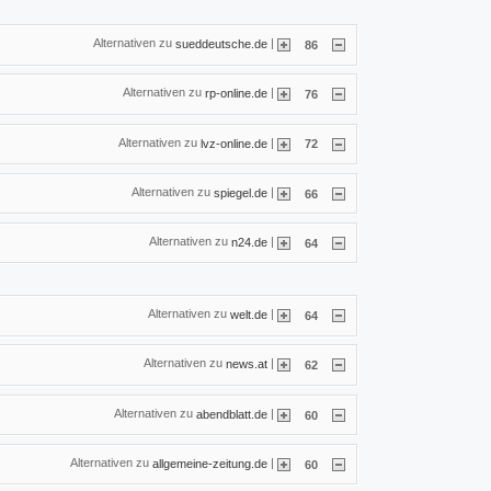
Alternativen zu
|
sueddeutsche.de
86
Alternativen zu
|
rp-online.de
76
Alternativen zu
|
lvz-online.de
72
Alternativen zu
|
spiegel.de
66
Alternativen zu
|
n24.de
64
Alternativen zu
|
welt.de
64
Alternativen zu
|
news.at
62
Alternativen zu
|
abendblatt.de
60
Alternativen zu
|
allgemeine-zeitung.de
60