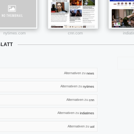
nytimes.com
cnn.com
india
BLATT
Alternativen zu
news
Alternativen zu
nytimes
Alternativen zu
cnn
Alternativen zu
indiatimes
Alternativen zu
uol