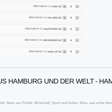
Alternativen zu
|
noen.at
4
Alternativen zu
|
mz-web.de
4
Alternativen zu
|
nachrichten.at
4
Alternativen zu
|
derstandard.at
4
Alternativen zu
|
news.orf.at
4
US HAMBURG UND DER WELT - H
lt. News aus Politik, Wirtschaft, Sport und Kultur. Alles, was echte H