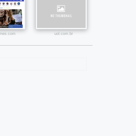
times.com
uol.com.br