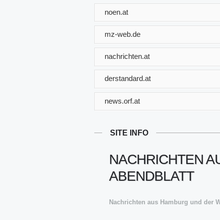
noen.at
mz-web.de
nachrichten.at
derstandard.at
news.orf.at
SITE INFO
NACHRICHTEN A
ABENDBLATT
Nachrichten aus Hamburg und der We