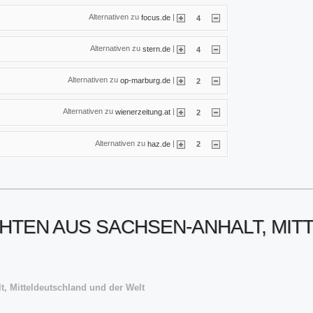
Alternativen zu
|
focus.de
4
Alternativen zu
|
stern.de
4
Alternativen zu
|
op-marburg.de
2
Alternativen zu
|
wienerzeitung.at
2
Alternativen zu
|
haz.de
2
CHTEN AUS SACHSEN-ANHALT, MI
t, Mitteldeutschland und der Welt