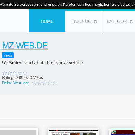
 Website zu verbessern und unseren Kunden den bestmöglichen Service zu bi
HOME
HINZUFÜGEN
KATEGORIEN
MZ-WEB.DE
news
50 Seiten sind ähnlich wie mz-web.de.
Rating:
0.00
by
0
Votes
Deine Wertung: