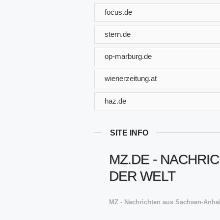
focus.de
stern.de
op-marburg.de
wienerzeitung.at
haz.de
SITE INFO
MZ.DE - NACHRI
DER WELT
MZ - Nachrichten aus Sachsen-Anhal