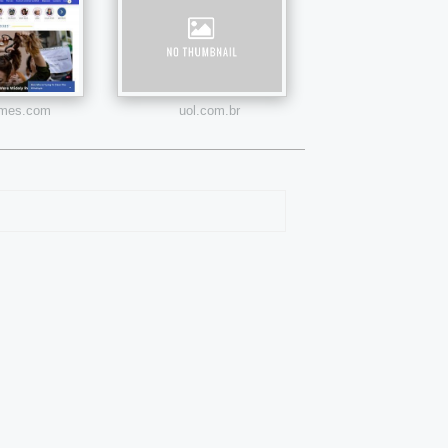
times.com
uol.com.br