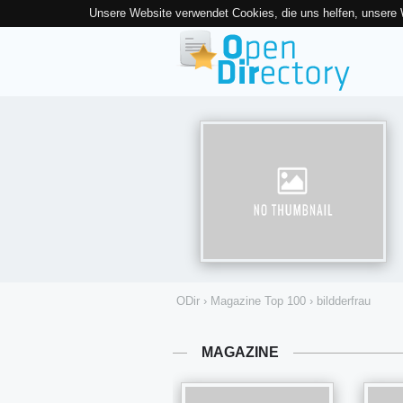
Unsere Website verwendet Cookies, die uns helfen, unsere
ODir
›
Magazine Top 100
›
bildderfrau
MAGAZINE