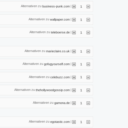
Alternativen zu
|
business-punk.com
1
Alternativen zu
|
wallpaper.com
1
Alternativen zu
|
teleboerse.de
1
Alternativen zu
|
marieclaire.co.uk
1
Alternativen zu
|
gofugyourself.com
1
Alternativen zu
|
celebuzz.com
1
Alternativen zu
|
thehollywoodgossip.com
1
Alternativen zu
|
gamona.de
1
Alternativen zu
|
egotastic.com
1