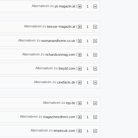
Alternativen zu
|
pt-magazin.at
1
Alternativen zu
|
besser-magazin.at
1
Alternativen zu
|
womanandhome.co.uk
1
Alternativen zu
|
richardsonmag.com
1
Alternativen zu
|
theybf.com
1
Alternativen zu
|
cinefacts.de
1
Alternativen zu
|
top.de
1
Alternativen zu
|
magazinesdirect.com
1
Alternativen zu
|
timeincuk.com
1