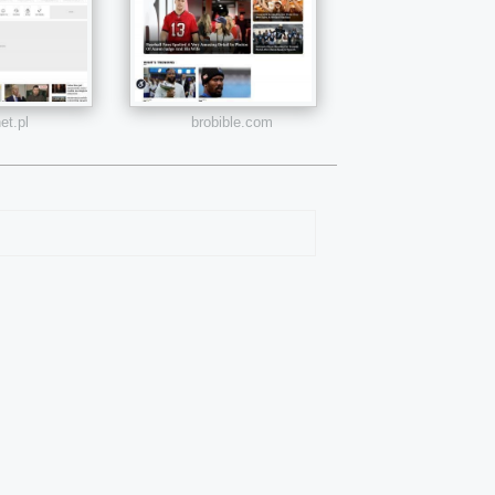
et.pl
brobible.com