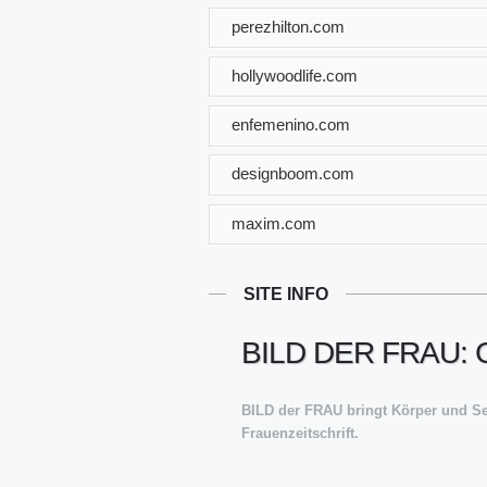
perezhilton.com
hollywoodlife.com
enfemenino.com
designboom.com
maxim.com
SITE INFO
BILD DER FRAU:
BILD der FRAU bringt Körper und Se
Frauenzeitschrift.