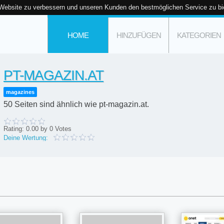
 Website zu verbessern und unseren Kunden den bestmöglichen Service zu bi
HOME
HINZUFÜGEN
KATEGORIEN
PT-MAGAZIN.AT
magazines
50 Seiten sind ähnlich wie pt-magazin.at.
Rating:
0.00
by
0
Votes
Deine Wertung: