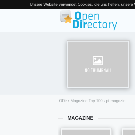
Unsere Website verwendet Cookies, die uns helfen, unsere
ODir
›
Magazine Top 100
›
pt-magazin
MAGAZINE