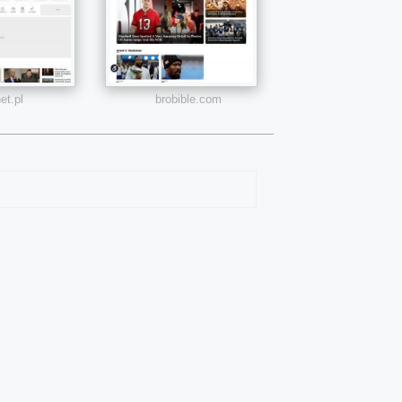
et.pl
brobible.com