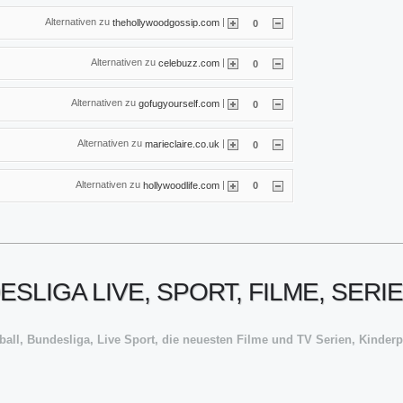
Alternativen zu
|
thehollywoodgossip.com
0
Alternativen zu
|
celebuzz.com
0
Alternativen zu
|
gofugyourself.com
0
Alternativen zu
|
marieclaire.co.uk
0
Alternativen zu
|
hollywoodlife.com
0
LIGA LIVE, SPORT, FILME, SERIEN 
ßball, Bundesliga, Live Sport, die neuesten Filme und TV Serien, Kind