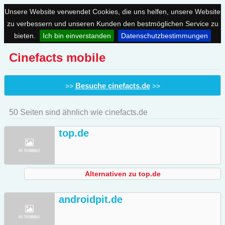
Unsere Website verwendet Cookies, die uns helfen, unsere Website
zu verbessern und unseren Kunden den bestmöglichen Service zu
bieten.
Ich bin einverstanden
Datenschutzbestimmungen
Cinefacts mobile
Besuche cinefacts.de
>>
>>
50 Seiten sind ähnlich wie cinefacts.de
top.de
Alternativen zu top.de
androidpit.de