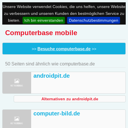
Unsere Website verwendet Cookies, die uns helfen, unsere Website
zu verbessern und unseren Kunden den bestmöglichen Service zu
bieten.
Ich bin einverstanden
Datenschutzbestimmungen
Computerbase mobile
Besuche computerbase.de
>>
>>
50 Seiten sind ähnlich wie computerbase.de
androidpit.de
Alternativen zu androidpit.de
computer-bild.de