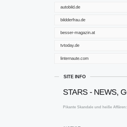
autobild.de
bildderfrau.de
besser-magazin.at
tvtoday.de
linternaute.com
SITE INFO
STARS - NEWS, 
Pikante Skandale und heiße Affären: