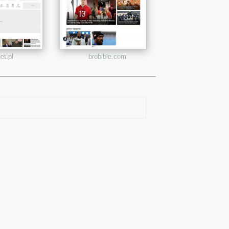
et.pl
brobible.com