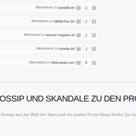
Alternativen zu
|
autobild.de
2
Alternativen zu
|
bildderfrau.de
1
Alternativen zu
|
besser-magazin.at
1
Alternativen zu
|
tvtoday.de
1
Alternativen zu
|
linternaute.com
0
GOSSIP UND SKANDALE ZU DEN PR
 Gossip aus der Welt der Stars und die besten Promi-News finden Sie bei