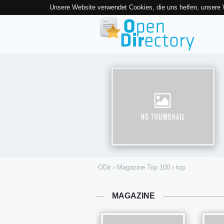
Unsere Website verwendet Cookies, die uns helfen, unsere
ODir
›
Magazine Top 100
›
top
MAGAZINE