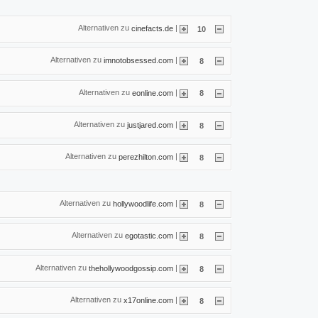
Alternativen zu
|
cinefacts.de
10
Alternativen zu
|
imnotobsessed.com
8
Alternativen zu
|
eonline.com
8
Alternativen zu
|
justjared.com
8
Alternativen zu
|
perezhilton.com
8
Alternativen zu
|
hollywoodlife.com
8
Alternativen zu
|
egotastic.com
8
Alternativen zu
|
thehollywoodgossip.com
8
Alternativen zu
|
x17online.com
8