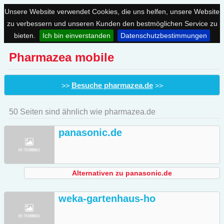
Unsere Website verwendet Cookies, die uns helfen, unsere Website
zu verbessern und unseren Kunden den bestmöglichen Service zu
bieten.
Ich bin einverstanden
Datenschutzbestimmungen
Pharmazea mobile
Besuche pharmazea.de
>>
>>
50 Seiten sind ähnlich wie pharmazea.de
panasonic.de
Alternativen zu panasonic.de
weka-gartenhaus-ho