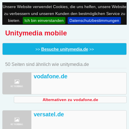
Unsere Website verwendet Cookies, die uns helfen, unsere Website
zu verbessern und unseren Kunden den bestmöglichen Service zu
bieten.
Ich bin einverstanden
Datenschutzbestimmungen
Unitymedia mobile
Besuche unitymedia.de
>>
>>
50 Seiten sind ähnlich wie unitymedia.de
vodafone.de
Alternativen zu vodafone.de
versatel.de