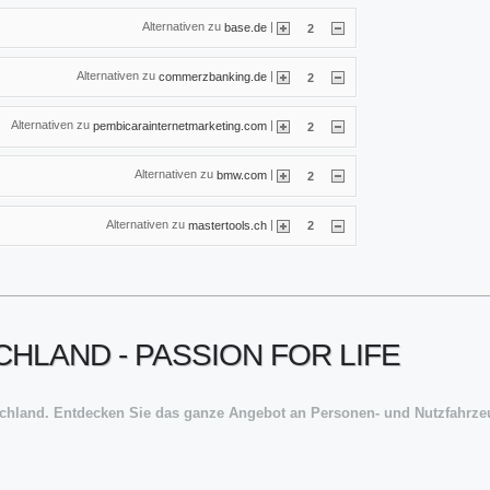
Alternativen zu
|
base.de
2
Alternativen zu
|
commerzbanking.de
2
Alternativen zu
|
pembicarainternetmarketing.com
2
Alternativen zu
|
bmw.com
2
Alternativen zu
|
mastertools.ch
2
HLAND - PASSION FOR LIFE
tschland. Entdecken Sie das ganze Angebot an Personen- und Nutzfahrze