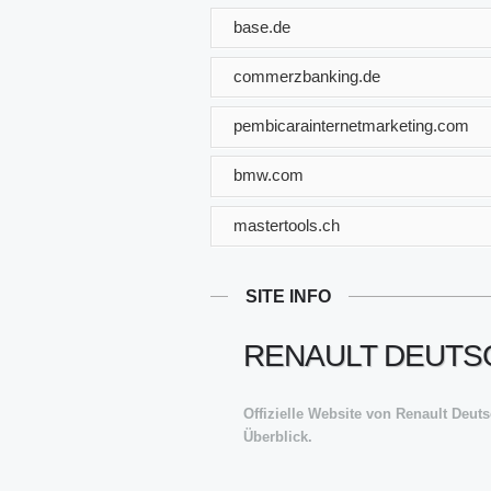
base.de
commerzbanking.de
pembicarainternetmarketing.com
bmw.com
mastertools.ch
SITE INFO
RENAULT DEUTSC
Offizielle Website von Renault Deu
Überblick.