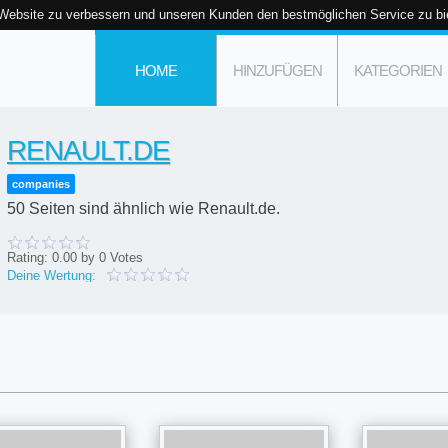
 Website zu verbessern und unseren Kunden den bestmöglichen Service zu bi
HOME
HINZUFÜGEN
KATEGORIEN
RENAULT.DE
companies
50 Seiten sind ähnlich wie Renault.de.
Rating:
0.00
by
0
Votes
Deine Wertung: