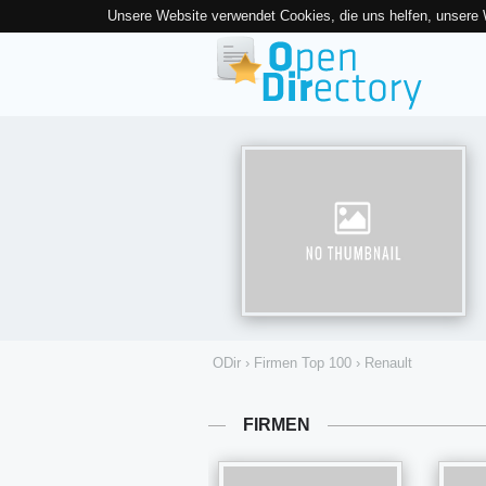
Unsere Website verwendet Cookies, die uns helfen, unsere
ODir
›
Firmen Top 100
›
Renault
FIRMEN