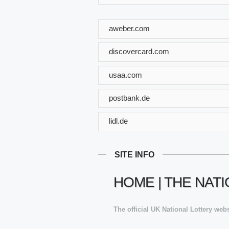
aweber.com
discovercard.com
usaa.com
postbank.de
lidl.de
SITE INFO
HOME | THE NAT
The official UK National Lottery web