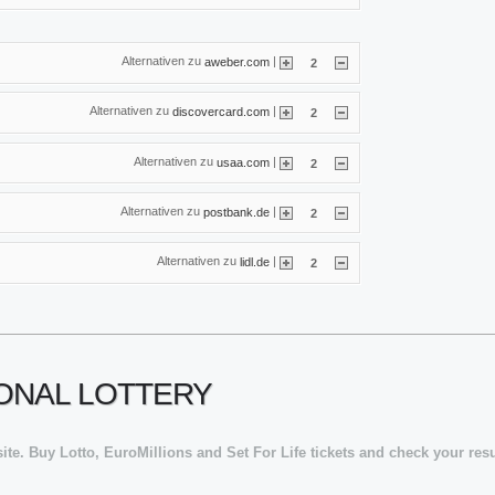
Alternativen zu
|
aweber.com
2
Alternativen zu
|
discovercard.com
2
Alternativen zu
|
usaa.com
2
Alternativen zu
|
postbank.de
2
Alternativen zu
|
lidl.de
2
IONAL LOTTERY
site. Buy Lotto, EuroMillions and Set For Life tickets and check your res