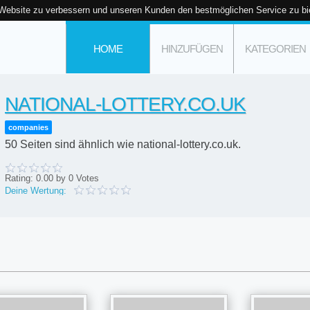
 Website zu verbessern und unseren Kunden den bestmöglichen Service zu bi
HOME
HINZUFÜGEN
KATEGORIEN
NATIONAL-LOTTERY.CO.UK
companies
50 Seiten sind ähnlich wie national-lottery.co.uk.
Rating:
0.00
by
0
Votes
Deine Wertung: