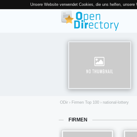
Unsere Website verwendet Cookies, die uns helfen, unsere
ODir
›
Firmen Top 100
›
national-lottery
FIRMEN