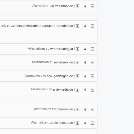
Alternativen zu
|
fressnapf.de
4
rnativen zu
|
ostsaechsische-sparkasse-dresden.de
4
Alternativen zu
|
wernerharing.at
4
Alternativen zu
|
norisbank.de
4
Alternativen zu
|
spk-goettingen.de
4
Alternativen zu
|
unitymedia.de
4
Alternativen zu
|
o2online.de
4
Alternativen zu
|
siemens.com
4