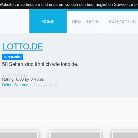
 Website zu verbessern und unseren Kunden den bestmöglichen Service zu bi
HOME
HINZUFÜGEN
KATEGORIEN
LOTTO.DE
companies
50 Seiten sind ähnlich wie lotto.de.
Rating:
0.00
by
0
Votes
Deine Wertung: