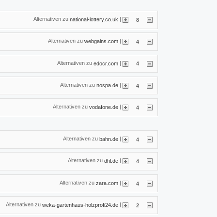
Alternativen zu
|
national-lottery.co.uk
8
Alternativen zu
|
webgains.com
4
Alternativen zu
|
edocr.com
4
Alternativen zu
|
nospa.de
4
Alternativen zu
|
vodafone.de
4
Alternativen zu
|
bahn.de
4
Alternativen zu
|
dhl.de
4
Alternativen zu
|
zara.com
4
Alternativen zu
|
weka-gartenhaus-holzprofi24.de
2