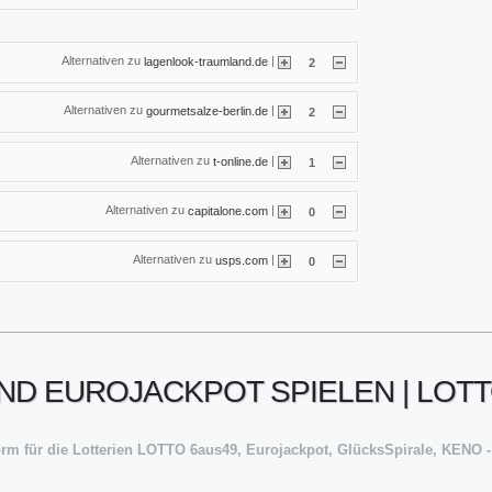
Alternativen zu
|
lagenlook-traumland.de
2
Alternativen zu
|
gourmetsalze-berlin.de
2
Alternativen zu
|
t-online.de
1
Alternativen zu
|
capitalone.com
0
Alternativen zu
|
usps.com
0
ND EUROJACKPOT SPIELEN | LOT
orm für die Lotterien LOTTO 6aus49, Eurojackpot, GlücksSpirale, KENO -