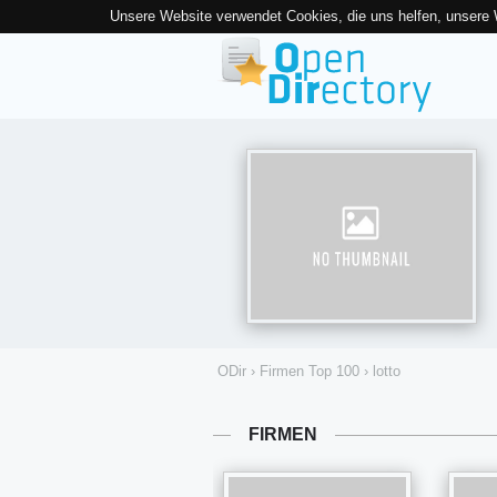
Unsere Website verwendet Cookies, die uns helfen, unsere
ODir
›
Firmen Top 100
›
lotto
FIRMEN