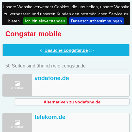
Unsere Website verwendet Cookies, die uns helfen, unsere Website
zu verbessern und unseren Kunden den bestmöglichen Service zu
bieten.
Ich bin einverstanden
Datenschutzbestimmungen
Congstar mobile
Besuche congstar.de
>>
>>
50 Seiten sind ähnlich wie congstar.de
vodafone.de
Alternativen zu vodafone.de
telekom.de