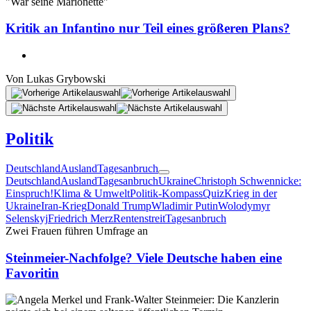
"War seine Marionette"
Kritik an Infantino nur Teil eines größeren Plans?
Von
Lukas Grybowski
Politik
Deutschland
Ausland
Tagesanbruch
Deutschland
Ausland
Tagesanbruch
Ukraine
Christoph Schwennicke:
Einspruch!
Klima & Umwelt
Politik-Kompass
Quiz
Krieg in der
Ukraine
Iran-Krieg
Donald Trump
Wladimir Putin
Wolodymyr
Selenskyj
Friedrich Merz
Rentenstreit
Tagesanbruch
Zwei Frauen führen Umfrage an
Steinmeier-Nachfolge? Viele Deutsche haben eine
Favoritin