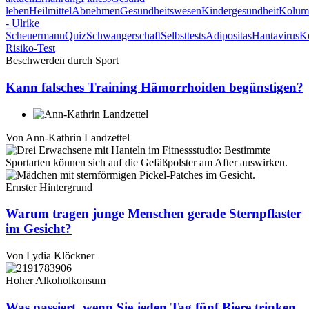
leben
Heilmittel
Abnehmen
Gesundheitswesen
Kindergesundheit
Kolum
- Ulrike
Scheuermann
Quiz
Schwangerschaft
Selbsttests
Adipositas
Hantavirus
K
Risiko-Test
Beschwerden durch Sport
Kann falsches Training Hämorrhoiden begünstigen?
Von
Ann-Kathrin Landzettel
Ernster Hintergrund
Warum tragen junge Menschen gerade Sternpflaster
im Gesicht?
Von
Lydia Klöckner
Hoher Alkoholkonsum
Was passiert, wenn Sie jeden Tag fünf Biere trinken