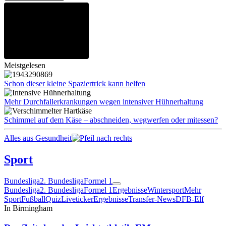
Meistgelesen
Schon dieser kleine Spaziertrick kann helfen
Mehr Durchfallerkrankungen wegen intensiver Hühnerhaltung
Schimmel auf dem Käse – abschneiden, wegwerfen oder mitessen?
Alles aus Gesundheit
Sport
Bundesliga
2. Bundesliga
Formel 1
Bundesliga
2. Bundesliga
Formel 1
Ergebnisse
Wintersport
Mehr
Sport
Fußball
Quiz
Liveticker
Ergebnisse
Transfer-News
DFB-Elf
In Birmingham