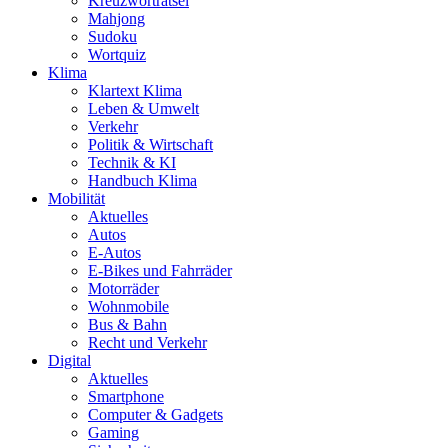
Kreuzworträtsel
Mahjong
Sudoku
Wortquiz
Klima
Klartext Klima
Leben & Umwelt
Verkehr
Politik & Wirtschaft
Technik & KI
Handbuch Klima
Mobilität
Aktuelles
Autos
E-Autos
E-Bikes und Fahrräder
Motorräder
Wohnmobile
Bus & Bahn
Recht und Verkehr
Digital
Aktuelles
Smartphone
Computer & Gadgets
Gaming