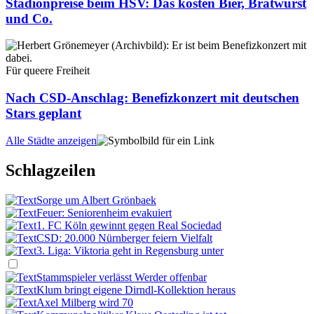
Stadionpreise beim HSV: Das kosten Bier, Bratwurst
und Co.
Für queere Freiheit
Nach CSD-Anschlag: Benefizkonzert mit deutschen
Stars geplant
Alle Städte anzeigen
Schlagzeilen
Sorge um Albert Grönbaek
Feuer: Seniorenheim evakuiert
1. FC Köln gewinnt gegen Real Sociedad
CSD: 20.000 Nürnberger feiern Vielfalt
3. Liga: Viktoria geht in Regensburg unter
Stammspieler verlässt Werder offenbar
Klum bringt eigene Dirndl-Kollektion heraus
Axel Milberg wird 70