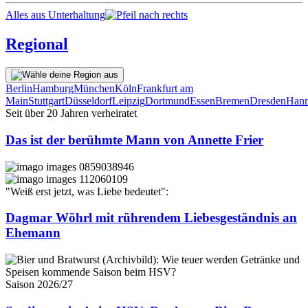
Alles aus Unterhaltung
Regional
Berlin
Hamburg
München
Köln
Frankfurt am
Main
Stuttgart
Düsseldorf
Leipzig
Dortmund
Essen
Bremen
Dresden
Hann
Seit über 20 Jahren verheiratet
Das ist der berühmte Mann von Annette Frier
"Weiß erst jetzt, was Liebe bedeutet":
Dagmar Wöhrl mit rührendem Liebesgeständnis an
Ehemann
Saison 2026/27