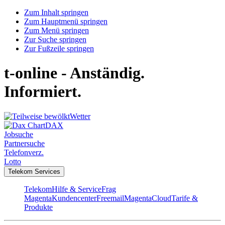
Zum Inhalt springen
Zum Hauptmenü springen
Zum Menü springen
Zur Suche springen
Zur Fußzeile springen
t-online - Anständig.
Informiert.
Wetter
DAX
Jobsuche
Partnersuche
Telefonverz.
Lotto
Telekom Services
Telekom
Hilfe & Service
Frag
Magenta
Kundencenter
Freemail
MagentaCloud
Tarife &
Produkte