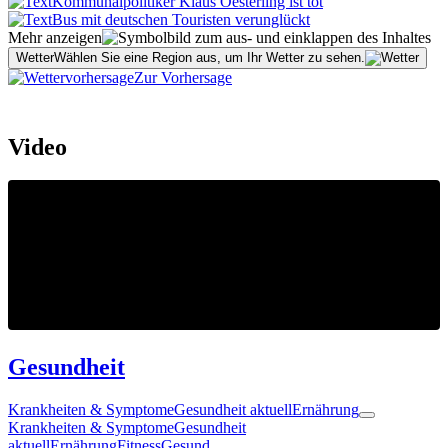
Kommunalpolitiker Klaus Oesterling ist tot
Bus mit deutschen Touristen verunglückt
Mehr anzeigen
Wetter
Wählen Sie eine Region aus, um Ihr Wetter zu sehen.
Zur Vorhersage
Video
Gesundheit
Krankheiten & Symptome
Gesundheit aktuell
Ernährung
Krankheiten & Symptome
Gesundheit
aktuell
Ernährung
Fitness
Gesund