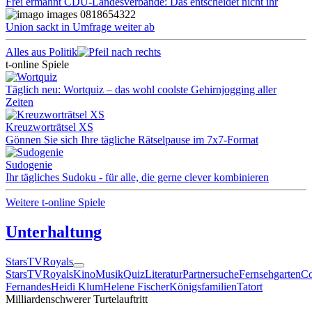
Frei ermahnt CDU-Landesverbände: Das entscheidet nicht ihr
Union sackt in Umfrage weiter ab
Alles aus Politik
t-online Spiele
Täglich neu: Wortquiz – das wohl coolste Gehirnjogging aller
Zeiten
Kreuzworträtsel XS
Gönnen Sie sich Ihre tägliche Rätselpause im 7x7-Format
Sudogenie
Ihr tägliches Sudoku - für alle, die gerne clever kombinieren
Weitere t-online Spiele
Unterhaltung
Stars
TV
Royals
Stars
TV
Royals
Kino
Musik
Quiz
Literatur
Partnersuche
Fernsehgarten
Co
Fernandes
Heidi Klum
Helene Fischer
Königsfamilien
Tatort
Milliardenschwerer Turtelauftritt