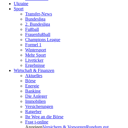
Ukraine
Sport
Transfer-News
Bundesliga
2. Bundesliga
Fußball
Frauenfußball
Champions League
Formel 1
Wintersport
Mehr Sport
Liveticker
Ergebnisse
Wirtschaft & Finanzen
Aktuelles
Börse
Energie
Banking
Die Anleger
Immobilien
Versicherungen
Ratgeber
Ihr Weg an die Börse
Frag t-online
Anzeigen
Versichern & Vorsorgen
Rundum gut