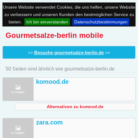
Unsere Website verwendet Cookies, die uns helfen, unsere Website
zu verbessern und unseren Kunden den bestmöglichen Service zu
bieten.
Ich bin einverstanden
Datenschutzbestimmungen
Gourmetsalze-berlin mobile
Besuche gourmetsalze-berlin.de
>>
>>
50 Seiten sind ähnlich wie gourmetsalze-berlin.de
komood.de
Alternativen zu komood.de
zara.com