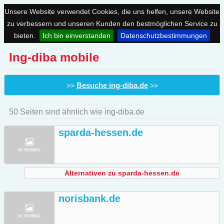
Unsere Website verwendet Cookies, die uns helfen, unsere Website
zu verbessern und unseren Kunden den bestmöglichen Service zu
bieten.
Ich bin einverstanden
Datenschutzbestimmungen
Ing-diba mobile
Besuche ing-diba.de
>>
>>
50 Seiten sind ähnlich wie ing-diba.de
sparda-hessen.de
Alternativen zu sparda-hessen.de
norisbank.de