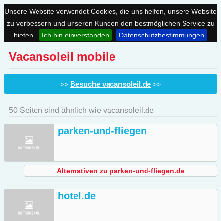
Unsere Website verwendet Cookies, die uns helfen, unsere Website
zu verbessern und unseren Kunden den bestmöglichen Service zu
bieten.
Ich bin einverstanden
Datenschutzbestimmungen
Vacansoleil mobile
Besuche vacansoleil.de
>>
>>
50 Seiten sind ähnlich wie vacansoleil.de
parken-und-fliegen
Alternativen zu parken-und-fliegen.de
hotel.de