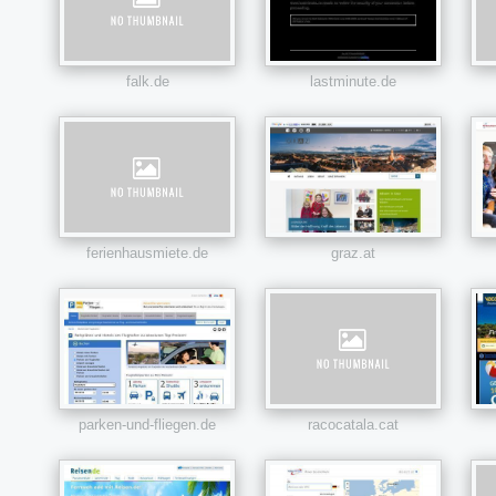
falk.de
lastminute.de
ferienhausmiete.de
graz.at
parken-und-fliegen.de
racocatala.cat