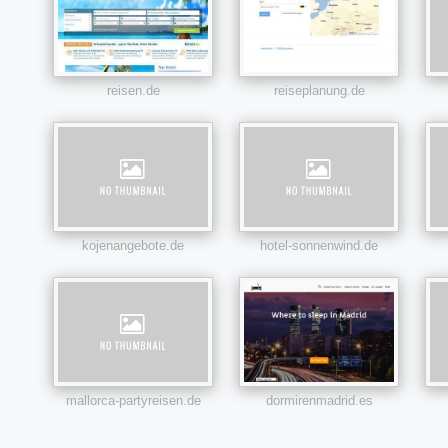
reisen.de
reiseplanung.de
kojenangebote.de
hotel-sonnenwind.de
mallorca-partyreisen.de
dormirenmadrid.es