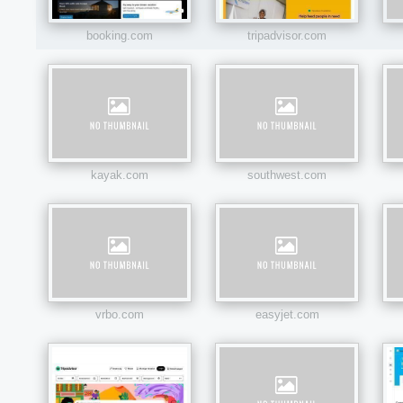
booking.com
tripadvisor.com
kayak.com
southwest.com
vrbo.com
easyjet.com