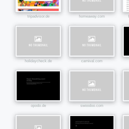
tripadvisor.de
homeaway.com
holidaycheck.de
carnival.com
opodo.de
swoodoo.com