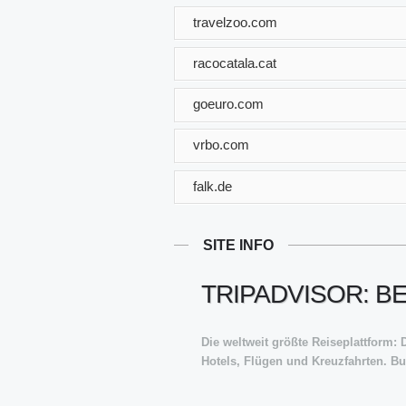
travelzoo.com
racocatala.cat
goeuro.com
vrbo.com
falk.de
SITE INFO
TRIPADVISOR: B
Die weltweit größte Reiseplattform
Hotels, Flügen und Kreuzfahrten. Bu