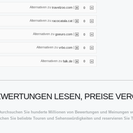
Alternativen zu
|
travelzoo.com
0
Alternativen zu
|
racocatala.cat
0
Alternativen zu
|
goeuro.com
0
Alternativen zu
|
vrbo.com
0
Alternativen zu
|
falk.de
0
EWERTUNGEN LESEN, PREISE VE
: Durchsuchen Sie hunderte Millionen von Bewertungen und Meinungen vo
chen Sie beliebte Touren und Sehenswürdigkeiten und reservieren Sie T