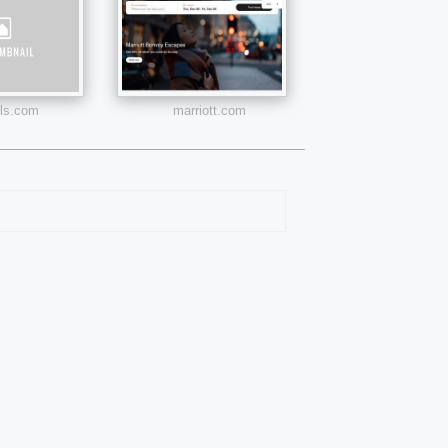
els.com
marriott.com