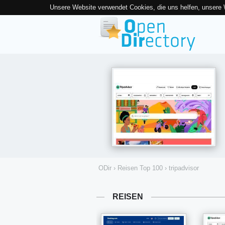
Unsere Website verwendet Cookies, die uns helfen, unsere
ODir
›
Reisen Top 100
›
tripadvisor
REISEN