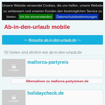
Unsere Website verwendet Cookies, die uns helfen, unsere Website
zu verbessern und unseren Kunden den bestmöglichen Service zu
bieten.
Ich bin einverstanden
Datenschutzbestimmungen
Ab-in-den-urlaub mobile
Besuche ab-in-den-urlaub.de
>>
>>
50 Seiten sind ähnlich wie ab-in-den-urlaub.de
mallorca-partyreis
Alternativen zu mallorca-partyreisen.de
holidaycheck.de