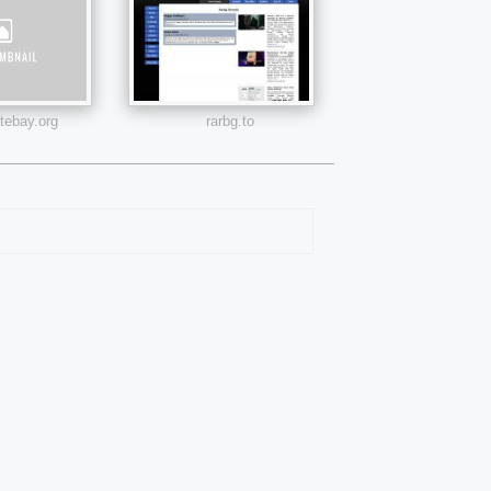
atebay.org
rarbg.to