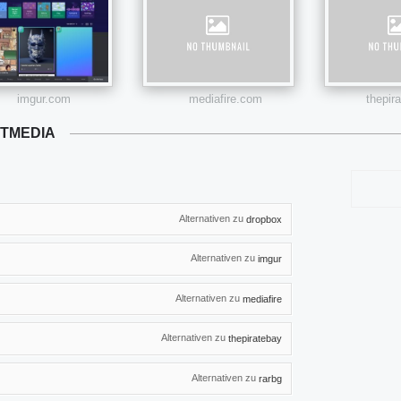
imgur.com
mediafire.com
thepir
NTMEDIA
Alternativen zu
dropbox
Alternativen zu
imgur
Alternativen zu
mediafire
Alternativen zu
thepiratebay
Alternativen zu
rarbg