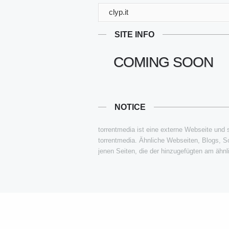
clyp.it
SITE INFO
COMING SOON
NOTICE
torrentmedia ist eine externe Webseite und st
torrentmedia. Ähnliche Webseiten, Blogs, S
jenen Seiten, die der hinzugefügten am ähnli