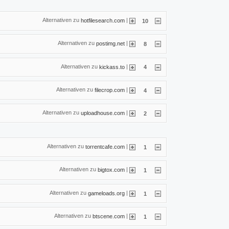
Alternativen zu
|
hotfilesearch.com
10
Alternativen zu
|
postimg.net
8
Alternativen zu
|
kickass.to
4
Alternativen zu
|
filecrop.com
4
Alternativen zu
|
uploadhouse.com
2
Alternativen zu
|
torrentcafe.com
1
Alternativen zu
|
bigtox.com
1
Alternativen zu
|
gameloads.org
1
Alternativen zu
|
btscene.com
1