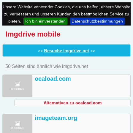
Unsere Website verwendet Cookies, die uns helfen, unsere Website
zu verbessern und unseren Kunden den bestmöglichen Service zu
bieten.
Ich bin einverstanden
Datenschutzbestimmungen
Imgdrive mobile
Besuche imgdrive.net
>>
>>
50 Seiten sind ähnlich wie imgdrive.net
ocaload.com
Alternativen zu ocaload.com
imageteam.org