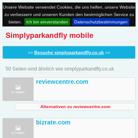
Unsere Website verwendet Cookies, die uns helfen, unsere Website
zu verbessern und unseren Kunden den bestmöglichen Service zu
bieten.
Ich bin einverstanden
Datenschutzbestimmungen
Simplyparkandfly mobile
Besuche simplyparkandfly.co.uk
>>
>>
50 Seiten sind ähnlich wie simplyparkandfly.co.uk
reviewcentre.com
Alternativen zu reviewcentre.com
bizrate.com