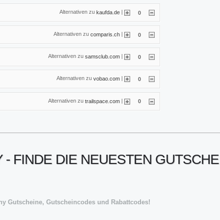
Alternativen zu
|
kaufda.de
0
Alternativen zu
|
comparis.ch
0
Alternativen zu
|
samsclub.com
0
Alternativen zu
|
vobao.com
0
Alternativen zu
|
trailspace.com
0
- FINDE DIE NEUESTEN GUTSCHE
ny Gutscheine, Gutscheincodes und Rabattcodes!