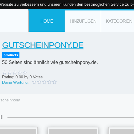
 Website zu verbessern und unseren Kunden den bestmöglichen Service zu bi
HOME
HINZUFÜGEN
KATEGORIEN
GUTSCHEINPONY.DE
products
50 Seiten sind ähnlich wie gutscheinpony.de.
Rating:
0.00
by
0
Votes
Deine Wertung:
tscheinpony
H