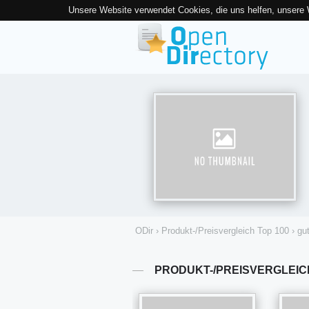
Unsere Website verwendet Cookies, die uns helfen, unsere
ODir
›
Produkt-/Preisvergleich Top 100
›
gu
PRODUKT-/PREISVERGLEIC