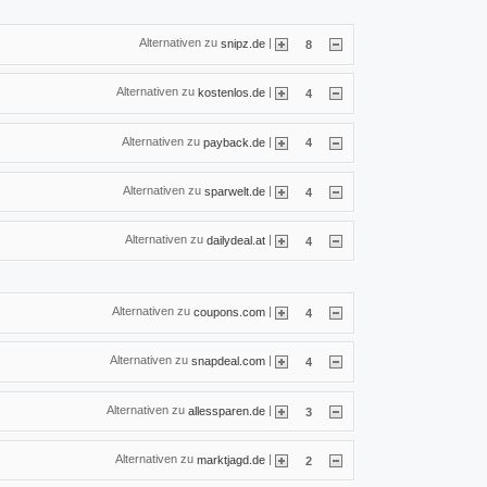
Alternativen zu
|
snipz.de
8
Alternativen zu
|
kostenlos.de
4
Alternativen zu
|
payback.de
4
Alternativen zu
|
sparwelt.de
4
Alternativen zu
|
dailydeal.at
4
Alternativen zu
|
coupons.com
4
Alternativen zu
|
snapdeal.com
4
Alternativen zu
|
allessparen.de
3
Alternativen zu
|
marktjagd.de
2