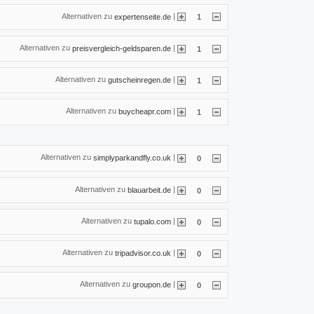
Alternativen zu
|
expertenseite.de
1
Alternativen zu
|
preisvergleich-geldsparen.de
1
Alternativen zu
|
gutscheinregen.de
1
Alternativen zu
|
buycheapr.com
1
Alternativen zu
|
simplyparkandfly.co.uk
0
Alternativen zu
|
blauarbeit.de
0
Alternativen zu
|
tupalo.com
0
Alternativen zu
|
tripadvisor.co.uk
0
Alternativen zu
|
groupon.de
0