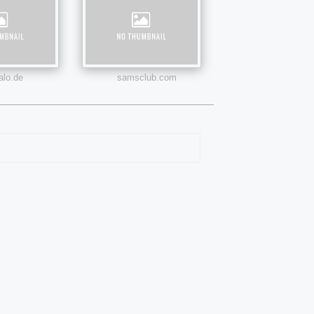
alo.de
samsclub.com