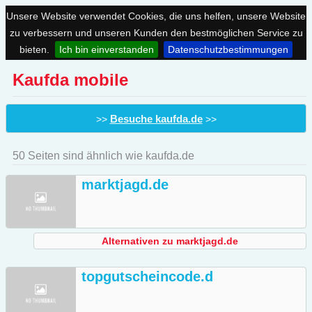
Unsere Website verwendet Cookies, die uns helfen, unsere Website
zu verbessern und unseren Kunden den bestmöglichen Service zu
bieten.
Ich bin einverstanden
Datenschutzbestimmungen
Kaufda mobile
Besuche kaufda.de
>>
>>
50 Seiten sind ähnlich wie kaufda.de
marktjagd.de
Alternativen zu marktjagd.de
topgutscheincode.d