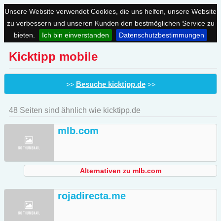
Unsere Website verwendet Cookies, die uns helfen, unsere Website
zu verbessern und unseren Kunden den bestmöglichen Service zu
bieten.
Ich bin einverstanden
Datenschutzbestimmungen
Kicktipp mobile
Besuche kicktipp.de
>>
>>
48 Seiten sind ähnlich wie kicktipp.de
mlb.com
Alternativen zu mlb.com
rojadirecta.me