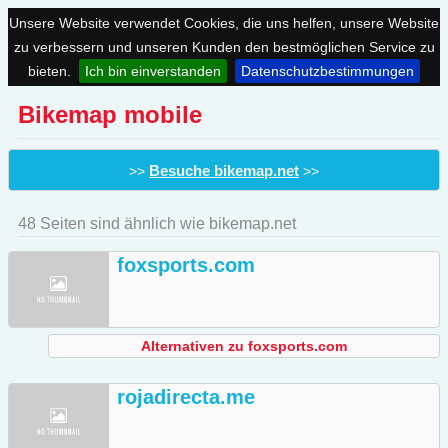
Unsere Website verwendet Cookies, die uns helfen, unsere Website
zu verbessern und unseren Kunden den bestmöglichen Service zu
bieten.
Ich bin einverstanden
Datenschutzbestimmungen
Bikemap mobile
Besuche bikemap.net
>>
>>
48 Seiten sind ähnlich wie bikemap.net
foxsports.com
Alternativen zu foxsports.com
rojadirecta.me