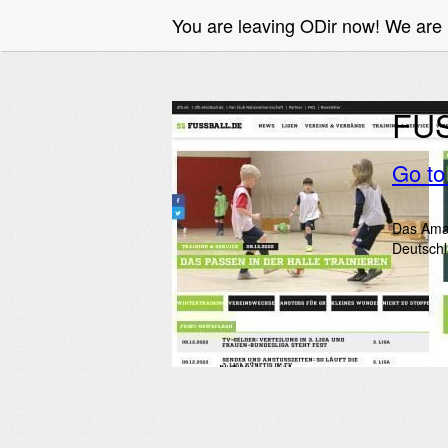
You are leaving ODir now! We are
FUS
Go t
Das Amat
Deutschl