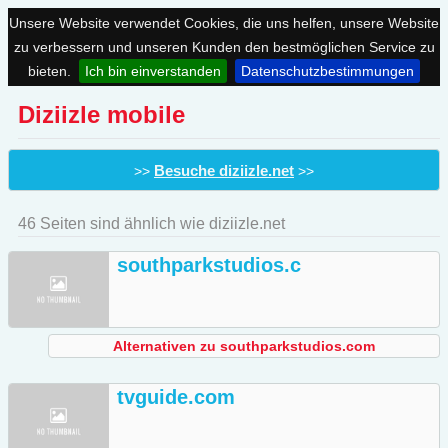
Unsere Website verwendet Cookies, die uns helfen, unsere Website
zu verbessern und unseren Kunden den bestmöglichen Service zu
bieten.
Ich bin einverstanden
Datenschutzbestimmungen
Diziizle mobile
Besuche diziizle.net
>>
>>
46 Seiten sind ähnlich wie diziizle.net
southparkstudios.c
Alternativen zu southparkstudios.com
tvguide.com