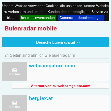
Unsere Website verwendet Cookies, die uns helfen, unsere Website
zu verbessern und unseren Kunden den bestmöglichen Service zu
bieten.
Ich bin einverstanden
Datenschutzbestimmungen
Buienradar mobile
Besuche buienradar.nl
>>
>>
24 Seiten sind ähnlich wie buienradar.nl
webcamgalore.com
Alternativen zu webcamgalore.com
bergfex.at