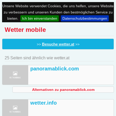
Unsere Website verwendet Cookies, die uns helfen, unsere Website
zu verbessern und unseren Kunden den bestmöglichen Service zu
bieten.
Ich bin einverstanden
Datenschutzbestimmungen
Wetter mobile
Besuche wetter.at
>>
>>
25 Seiten sind ähnlich wie wetter.at
panoramablick.com
Alternativen zu panoramablick.com
wetter.info