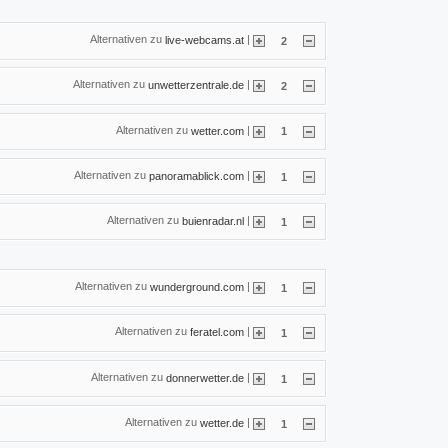
Alternativen zu
|
live-webcams.at
2
Alternativen zu
|
unwetterzentrale.de
2
Alternativen zu
|
wetter.com
1
Alternativen zu
|
panoramablick.com
1
Alternativen zu
|
buienradar.nl
1
Alternativen zu
|
wunderground.com
1
Alternativen zu
|
feratel.com
1
Alternativen zu
|
donnerwetter.de
1
Alternativen zu
|
wetter.de
1