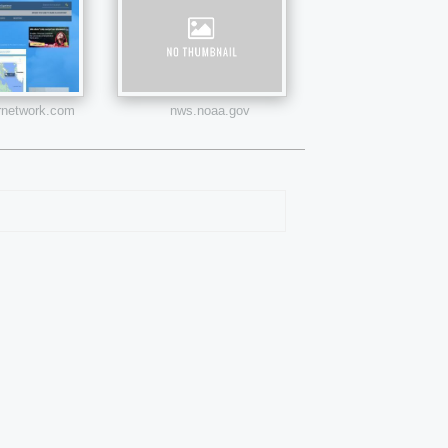
rnetwork.com
nws.noaa.gov