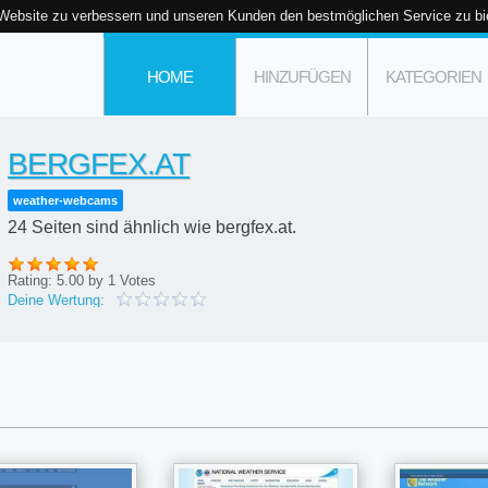
 Website zu verbessern und unseren Kunden den bestmöglichen Service zu bi
HOME
HINZUFÜGEN
KATEGORIEN
BERGFEX.AT
weather-webcams
24 Seiten sind ähnlich wie bergfex.at.
Rating:
5.00
by
1
Votes
Deine Wertung: