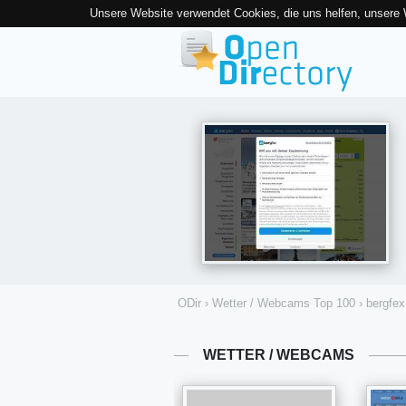
Unsere Website verwendet Cookies, die uns helfen, unsere
ODir
›
Wetter / Webcams Top 100
›
bergfex
WETTER / WEBCAMS