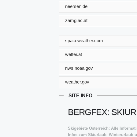
neersen.de
zamg.ac.at
spaceweather.com
wetter.at
nws.noaa.gov
weather.gov
SITE INFO
BERGFEX: SKIUR
Skigebiete Österreich: Alle Informa
Infos zum Skiurlaub, Winterurlaub