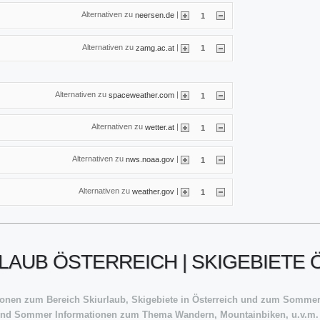
Alternativen zu
|
neersen.de
1
Alternativen zu
|
zamg.ac.at
1
Alternativen zu
|
spaceweather.com
1
Alternativen zu
|
wetter.at
1
Alternativen zu
|
nws.noaa.gov
1
Alternativen zu
|
weather.gov
1
LAUB ÖSTERREICH | SKIGEBIETE
tionen zum Bereich Skiurlaub, Skigebiete in Österreich und zum Sommer U
 und Sommer Informationen zum Thema Wandern, Mountainbiken, u.v.m.