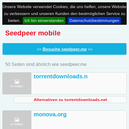
Unsere Website verwendet Cookies, die uns helfen, unsere Website
zu verbessern und unseren Kunden den bestmöglichen Service zu
bieten.
Ich bin einverstanden
Datenschutzbestimmungen
Seedpeer mobile
Besuche seedpeer.me
>>
>>
50 Seiten sind ähnlich wie seedpeer.me
torrentdownloads.n
Alternativen zu torrentdownloads.net
monova.org