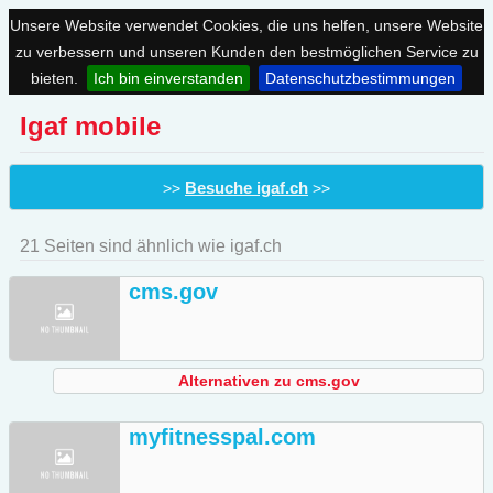
Unsere Website verwendet Cookies, die uns helfen, unsere Website
zu verbessern und unseren Kunden den bestmöglichen Service zu
bieten.
Ich bin einverstanden
Datenschutzbestimmungen
Igaf mobile
Besuche igaf.ch
>>
>>
21 Seiten sind ähnlich wie igaf.ch
cms.gov
Alternativen zu cms.gov
myfitnesspal.com