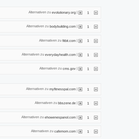
Alternativen zu
|
evolutionary.org
1
Alternativen zu
|
bodybuilding.com
1
Alternativen zu
|
fitbit.com
1
Alternativen zu
|
everydayhealth.com
1
Alternativen zu
|
cms.gov
1
Alternativen zu
|
myfitnesspal.com
1
Alternativen zu
|
bbszene.de
1
Alternativen zu
|
ehowenespanol.com
1
Alternativen zu
|
cafemom.com
1