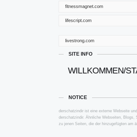
fitnessmagnet.com
lifescript.com
livestrong.com
SITE INFO
WILLKOMMEN/ST
NOTICE
derschatzindir ist eine externe Webseite und 
derschatzindir. Ähnliche Webseiten, Blogs,
zu jenen Seiten, die der hinzugefügten am äh