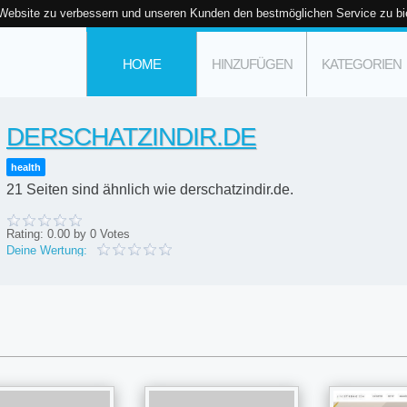
 Website zu verbessern und unseren Kunden den bestmöglichen Service zu bi
HOME
HINZUFÜGEN
KATEGORIEN
DERSCHATZINDIR.DE
health
21 Seiten sind ähnlich wie derschatzindir.de.
Rating:
0.00
by
0
Votes
Deine Wertung: