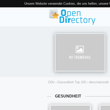
Unsere Website verwendet Cookies, die uns helfen, unsere
ODir
›
Gesundheit Top 100
›
derschatzindir
GESUNDHEIT